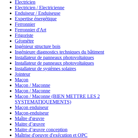
Électricien
Electricien / Electricienne
Enduiseur / Enduiseuse
Expertise énergétique
Ferronnier
Ferronnier d'Art
Frigoriste
Géomètre
Ingénieur structure bois
Ingénieure diagnostics techniques du bâtiment
Installateur de panneaux photovoltaïques
Installateur de panneaux photovoltaïques
Installateur de systèmes solaires
Jointeur
Maçon
Maçon / Maçonne
Maçon / Maçonne
Maçon / Maçonne (BIEN METTRE LES 2
SYSTEMATIQUEMENTS)
Maçon enduiseur
Maçon-enduiseur
Maître d'œuvre
Maitre d’œuvre
Maitre d’œuvre conception
Maîtrise d'oeuvre d'exécution et OPC