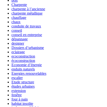
bois
Charpente
charpente à l’ancienne
charpente métallique
chauffage
chaux
conduite de travaux
conseil
conseil en entreprise
dépannage
designer
Dossiers d’urbanisme
eclairage
ecoconstruction
écoconstruction
Economie d’énergie
enduits naturels
Energies renouvelables
escalier
Etude structure
études urbaines
extension
fenêtre
four à pain
habitat insolite