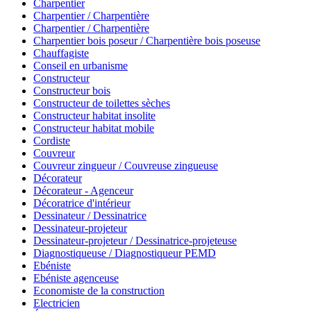
Charpentier
Charpentier / Charpentière
Charpentier / Charpentière
Charpentier bois poseur / Charpentière bois poseuse
Chauffagiste
Conseil en urbanisme
Constructeur
Constructeur bois
Constructeur de toilettes sèches
Constructeur habitat insolite
Constructeur habitat mobile
Cordiste
Couvreur
Couvreur zingueur / Couvreuse zingueuse
Décorateur
Décorateur - Agenceur
Décoratrice d'intérieur
Dessinateur / Dessinatrice
Dessinateur-projeteur
Dessinateur-projeteur / Dessinatrice-projeteuse
Diagnostiqueuse / Diagnostiqueur PEMD
Ebéniste
Ebéniste agenceuse
Economiste de la construction
Electricien