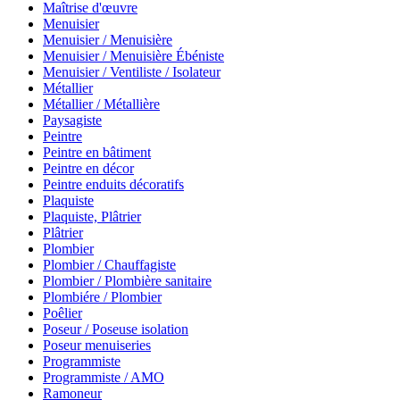
Maîtrise d'œuvre
Menuisier
Menuisier / Menuisière
Menuisier / Menuisière Ébéniste
Menuisier / Ventiliste / Isolateur
Métallier
Métallier / Métallière
Paysagiste
Peintre
Peintre en bâtiment
Peintre en décor
Peintre enduits décoratifs
Plaquiste
Plaquiste, Plâtrier
Plâtrier
Plombier
Plombier / Chauffagiste
Plombier / Plombière sanitaire
Plombiére / Plombier
Poêlier
Poseur / Poseuse isolation
Poseur menuiseries
Programmiste
Programmiste / AMO
Ramoneur