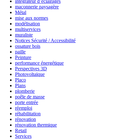
intégrateur d’éclairages
maçonnerie paysagère
Métal
mise aux normes
modélisation
multiservices
muraliste
Notices Sécurité / Accessibilité
ossature bois
paille
Peinture
performance énergétique
Perspectives 3D
Photovoltaïque
Placo
Plans
plomberie
poêle de masse
porte entrée
réemploi
réhabilitation
rénovation
rénovation thermique
Retail
Services