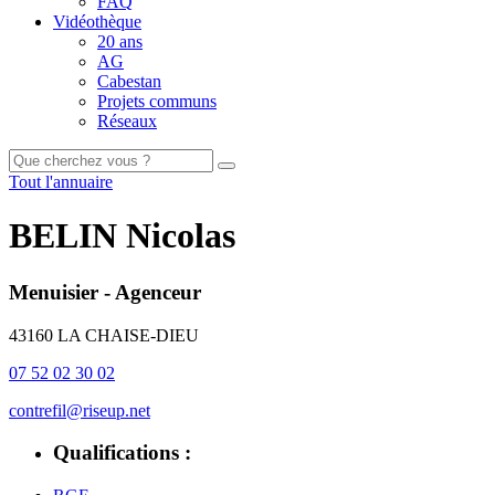
FAQ
Vidéothèque
20 ans
AG
Cabestan
Projets communs
Réseaux
Tout l'annuaire
BELIN Nicolas
Menuisier - Agenceur
43160 LA CHAISE-DIEU
07 52 02 30 02
contrefil@riseup.net
Qualifications :