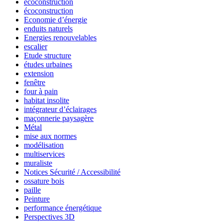
ecoconstruction
écoconstruction
Economie d’énergie
enduits naturels
Energies renouvelables
escalier
Etude structure
études urbaines
extension
fenêtre
four à pain
habitat insolite
intégrateur d’éclairages
maçonnerie paysagère
Métal
mise aux normes
modélisation
multiservices
muraliste
Notices Sécurité / Accessibilité
ossature bois
paille
Peinture
performance énergétique
Perspectives 3D