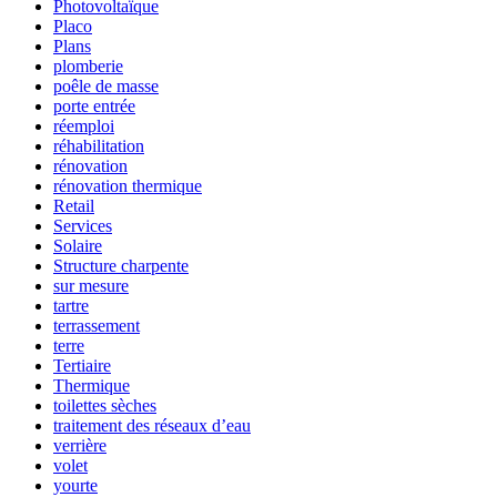
Photovoltaïque
Placo
Plans
plomberie
poêle de masse
porte entrée
réemploi
réhabilitation
rénovation
rénovation thermique
Retail
Services
Solaire
Structure charpente
sur mesure
tartre
terrassement
terre
Tertiaire
Thermique
toilettes sèches
traitement des réseaux d’eau
verrière
volet
yourte