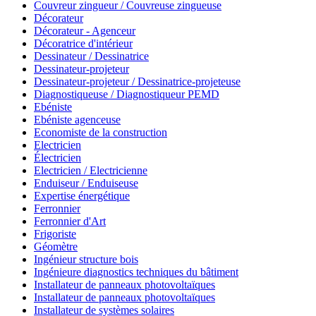
Couvreur zingueur / Couvreuse zingueuse
Décorateur
Décorateur - Agenceur
Décoratrice d'intérieur
Dessinateur / Dessinatrice
Dessinateur-projeteur
Dessinateur-projeteur / Dessinatrice-projeteuse
Diagnostiqueuse / Diagnostiqueur PEMD
Ebéniste
Ebéniste agenceuse
Economiste de la construction
Electricien
Électricien
Electricien / Electricienne
Enduiseur / Enduiseuse
Expertise énergétique
Ferronnier
Ferronnier d'Art
Frigoriste
Géomètre
Ingénieur structure bois
Ingénieure diagnostics techniques du bâtiment
Installateur de panneaux photovoltaïques
Installateur de panneaux photovoltaïques
Installateur de systèmes solaires