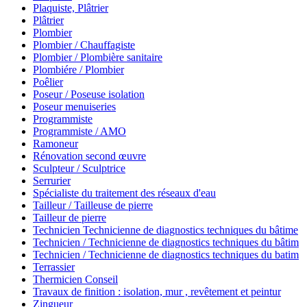
Plaquiste, Plâtrier
Plâtrier
Plombier
Plombier / Chauffagiste
Plombier / Plombière sanitaire
Plombiére / Plombier
Poêlier
Poseur / Poseuse isolation
Poseur menuiseries
Programmiste
Programmiste / AMO
Ramoneur
Rénovation second œuvre
Sculpteur / Sculptrice
Serrurier
Spécialiste du traitement des réseaux d'eau
Tailleur / Tailleuse de pierre
Tailleur de pierre
Technicien Technicienne de diagnostics techniques du bâtime
Technicien / Technicienne de diagnostics techniques du bâtim
Technicien / Technicienne de diagnostics techniques du batim
Terrassier
Thermicien Conseil
Travaux de finition : isolation, mur , revêtement et peintur
Zingueur