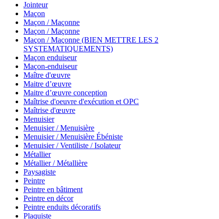
Jointeur
Maçon
Maçon / Maçonne
Maçon / Maçonne
Maçon / Maçonne (BIEN METTRE LES 2
SYSTEMATIQUEMENTS)
Maçon enduiseur
Maçon-enduiseur
Maître d'œuvre
Maitre d’œuvre
Maitre d’œuvre conception
Maîtrise d'oeuvre d'exécution et OPC
Maîtrise d'œuvre
Menuisier
Menuisier / Menuisière
Menuisier / Menuisière Ébéniste
Menuisier / Ventiliste / Isolateur
Métallier
Métallier / Métallière
Paysagiste
Peintre
Peintre en bâtiment
Peintre en décor
Peintre enduits décoratifs
Plaquiste