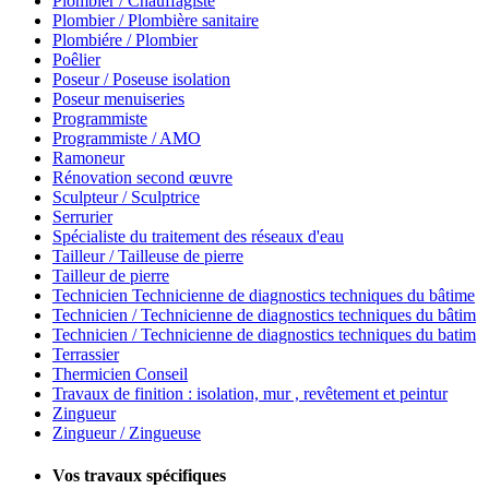
Plombier / Chauffagiste
Plombier / Plombière sanitaire
Plombiére / Plombier
Poêlier
Poseur / Poseuse isolation
Poseur menuiseries
Programmiste
Programmiste / AMO
Ramoneur
Rénovation second œuvre
Sculpteur / Sculptrice
Serrurier
Spécialiste du traitement des réseaux d'eau
Tailleur / Tailleuse de pierre
Tailleur de pierre
Technicien Technicienne de diagnostics techniques du bâtime
Technicien / Technicienne de diagnostics techniques du bâtim
Technicien / Technicienne de diagnostics techniques du batim
Terrassier
Thermicien Conseil
Travaux de finition : isolation, mur , revêtement et peintur
Zingueur
Zingueur / Zingueuse
Vos travaux spécifiques