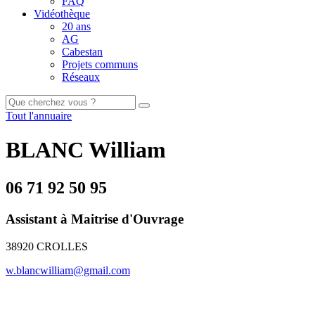
FAQ
Vidéothèque
20 ans
AG
Cabestan
Projets communs
Réseaux
Tout l'annuaire
BLANC William
06 71 92 50 95
Assistant à Maitrise d'Ouvrage
38920 CROLLES
w.blancwilliam@gmail.com