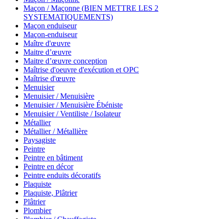
Maçon / Maçonne (BIEN METTRE LES 2
SYSTEMATIQUEMENTS)
Maçon enduiseur
Maçon-enduiseur
Maître d'œuvre
Maitre d’œuvre
Maitre d’œuvre conception
Maîtrise d'oeuvre d'exécution et OPC
Maîtrise d'œuvre
Menuisier
Menuisier / Menuisière
Menuisier / Menuisière Ébéniste
Menuisier / Ventiliste / Isolateur
Métallier
Métallier / Métallière
Paysagiste
Peintre
Peintre en bâtiment
Peintre en décor
Peintre enduits décoratifs
Plaquiste
Plaquiste, Plâtrier
Plâtrier
Plombier