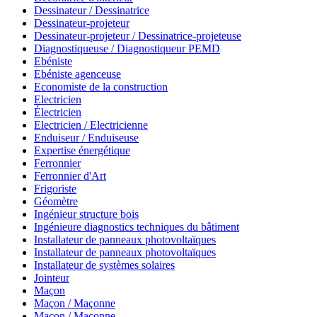
Dessinateur / Dessinatrice
Dessinateur-projeteur
Dessinateur-projeteur / Dessinatrice-projeteuse
Diagnostiqueuse / Diagnostiqueur PEMD
Ebéniste
Ebéniste agenceuse
Economiste de la construction
Electricien
Électricien
Electricien / Electricienne
Enduiseur / Enduiseuse
Expertise énergétique
Ferronnier
Ferronnier d'Art
Frigoriste
Géomètre
Ingénieur structure bois
Ingénieure diagnostics techniques du bâtiment
Installateur de panneaux photovoltaïques
Installateur de panneaux photovoltaïques
Installateur de systèmes solaires
Jointeur
Maçon
Maçon / Maçonne
Maçon / Maçonne