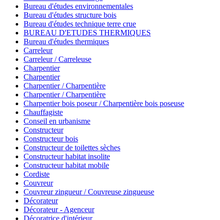
Bureau d'études environnementales
Bureau d'études structure bois
Bureau d'études technique terre crue
BUREAU D'ETUDES THERMIQUES
Bureau d'études thermiques
Carreleur
Carreleur / Carreleuse
Charpentier
Charpentier
Charpentier / Charpentière
Charpentier / Charpentière
Charpentier bois poseur / Charpentière bois poseuse
Chauffagiste
Conseil en urbanisme
Constructeur
Constructeur bois
Constructeur de toilettes sèches
Constructeur habitat insolite
Constructeur habitat mobile
Cordiste
Couvreur
Couvreur zingueur / Couvreuse zingueuse
Décorateur
Décorateur - Agenceur
Décoratrice d'intérieur