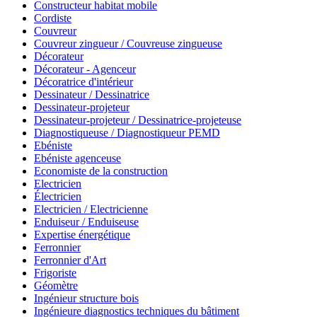
Constructeur habitat mobile
Cordiste
Couvreur
Couvreur zingueur / Couvreuse zingueuse
Décorateur
Décorateur - Agenceur
Décoratrice d'intérieur
Dessinateur / Dessinatrice
Dessinateur-projeteur
Dessinateur-projeteur / Dessinatrice-projeteuse
Diagnostiqueuse / Diagnostiqueur PEMD
Ebéniste
Ebéniste agenceuse
Economiste de la construction
Electricien
Électricien
Electricien / Electricienne
Enduiseur / Enduiseuse
Expertise énergétique
Ferronnier
Ferronnier d'Art
Frigoriste
Géomètre
Ingénieur structure bois
Ingénieure diagnostics techniques du bâtiment