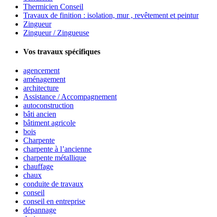
Thermicien Conseil
Travaux de finition : isolation, mur , revêtement et peintur
Zingueur
Zingueur / Zingueuse
Vos travaux spécifiques
agencement
aménagement
architecture
Assistance / Accompagnement
autoconstruction
bâti ancien
bâtiment agricole
bois
Charpente
charpente à l’ancienne
charpente métallique
chauffage
chaux
conduite de travaux
conseil
conseil en entreprise
dépannage