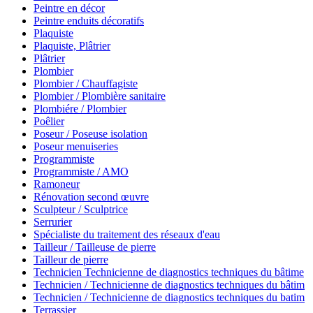
Peintre en décor
Peintre enduits décoratifs
Plaquiste
Plaquiste, Plâtrier
Plâtrier
Plombier
Plombier / Chauffagiste
Plombier / Plombière sanitaire
Plombiére / Plombier
Poêlier
Poseur / Poseuse isolation
Poseur menuiseries
Programmiste
Programmiste / AMO
Ramoneur
Rénovation second œuvre
Sculpteur / Sculptrice
Serrurier
Spécialiste du traitement des réseaux d'eau
Tailleur / Tailleuse de pierre
Tailleur de pierre
Technicien Technicienne de diagnostics techniques du bâtime
Technicien / Technicienne de diagnostics techniques du bâtim
Technicien / Technicienne de diagnostics techniques du batim
Terrassier