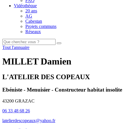
FAQ
Vidéothèque
20 ans
AG
Cabestan
Projets communs
Réseaux
Tout l'annuaire
MILLET Damien
L'ATELIER DES COPEAUX
Ebéniste - Menuisier - Constructeur habitat insolite
43200 GRAZAC
06 33 48 68 26
latelierdescopeaux@yahoo.fr