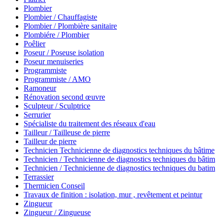
Plombier
Plombier / Chauffagiste
Plombier / Plombière sanitaire
Plombiére / Plombier
Poêlier
Poseur / Poseuse isolation
Poseur menuiseries
Programmiste
Programmiste / AMO
Ramoneur
Rénovation second œuvre
Sculpteur / Sculptrice
Serrurier
Spécialiste du traitement des réseaux d'eau
Tailleur / Tailleuse de pierre
Tailleur de pierre
Technicien Technicienne de diagnostics techniques du bâtime
Technicien / Technicienne de diagnostics techniques du bâtim
Technicien / Technicienne de diagnostics techniques du batim
Terrassier
Thermicien Conseil
Travaux de finition : isolation, mur , revêtement et peintur
Zingueur
Zingueur / Zingueuse