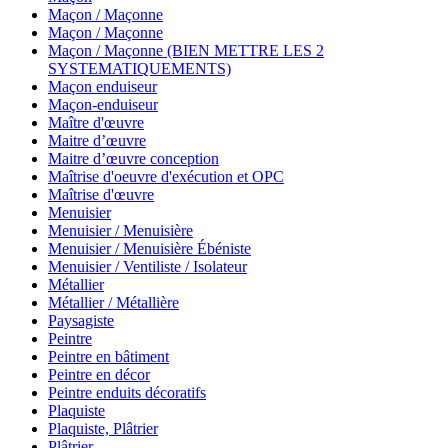
Maçon / Maçonne
Maçon / Maçonne
Maçon / Maçonne (BIEN METTRE LES 2
SYSTEMATIQUEMENTS)
Maçon enduiseur
Maçon-enduiseur
Maître d'œuvre
Maitre d’œuvre
Maitre d’œuvre conception
Maîtrise d'oeuvre d'exécution et OPC
Maîtrise d'œuvre
Menuisier
Menuisier / Menuisière
Menuisier / Menuisière Ébéniste
Menuisier / Ventiliste / Isolateur
Métallier
Métallier / Métallière
Paysagiste
Peintre
Peintre en bâtiment
Peintre en décor
Peintre enduits décoratifs
Plaquiste
Plaquiste, Plâtrier
Plâtrier