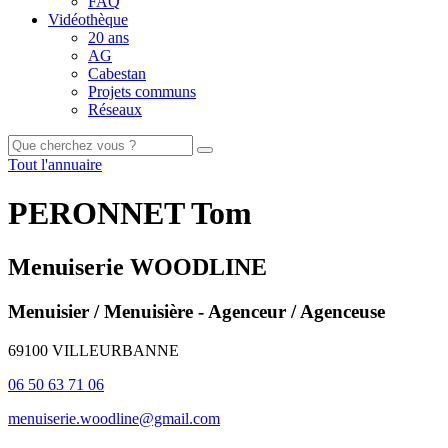
FAQ
Vidéothèque
20 ans
AG
Cabestan
Projets communs
Réseaux
Tout l'annuaire
PERONNET Tom
Menuiserie WOODLINE
Menuisier / Menuisière - Agenceur / Agenceuse
69100 VILLEURBANNE
06 50 63 71 06
menuiserie.woodline@gmail.com