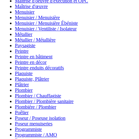
Maîtrise d'oeuvre d'exécution et OPC
Maîtrise d'œuvre
Menuisier
Menuisier / Menuisière
Menuisier / Menuisière Ébéniste
Menuisier / Ventiliste / Isolateur
Métallier
Métallier / Métallière
Paysagiste
Peintre
Peintre en bâtiment
Peintre en décor
Peintre enduits décoratifs
Plaquiste
Plaquiste, Plâtrier
Plâtrier
Plombier
Plombier / Chauffagiste
Plombier / Plombière sanitaire
Plombiére / Plombier
Poêlier
Poseur / Poseuse isolation
Poseur menuiseries
Programmiste
Programmiste / AMO