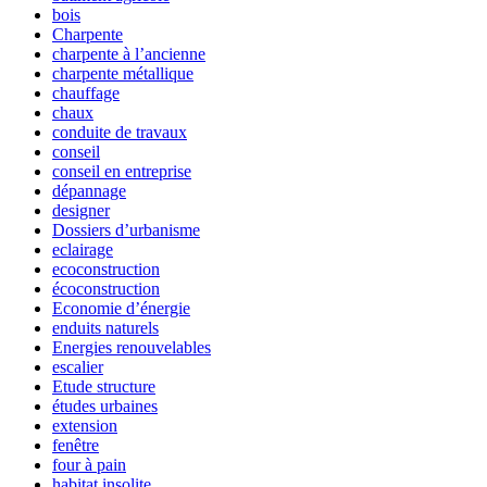
bois
Charpente
charpente à l’ancienne
charpente métallique
chauffage
chaux
conduite de travaux
conseil
conseil en entreprise
dépannage
designer
Dossiers d’urbanisme
eclairage
ecoconstruction
écoconstruction
Economie d’énergie
enduits naturels
Energies renouvelables
escalier
Etude structure
études urbaines
extension
fenêtre
four à pain
habitat insolite