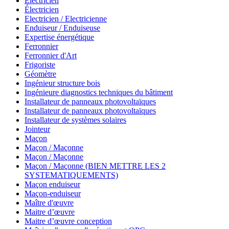
Electricien
Électricien
Electricien / Electricienne
Enduiseur / Enduiseuse
Expertise énergétique
Ferronnier
Ferronnier d'Art
Frigoriste
Géomètre
Ingénieur structure bois
Ingénieure diagnostics techniques du bâtiment
Installateur de panneaux photovoltaïques
Installateur de panneaux photovoltaïques
Installateur de systèmes solaires
Jointeur
Maçon
Maçon / Maçonne
Maçon / Maçonne
Maçon / Maçonne (BIEN METTRE LES 2
SYSTEMATIQUEMENTS)
Maçon enduiseur
Maçon-enduiseur
Maître d'œuvre
Maitre d’œuvre
Maitre d’œuvre conception