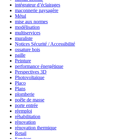
intégrateur d’éclairages
maçonnerie paysagère
Métal
mise aux normes
modélisation
multiservices
muraliste
Notices Sécurité / Accessibilité
ossature bois
paille
Peinture
performance énergétique
Perspectives 3D
Photovoltaïque
Placo
Plans
plomberie
poêle de masse
porte entrée
réemploi
réhabilitation
rénovation
rénovation thermique
Retail
Services