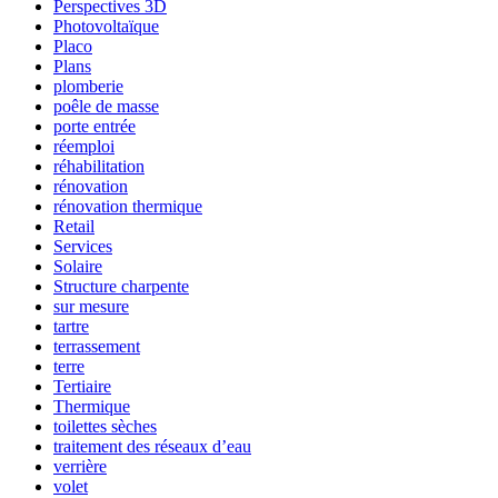
Perspectives 3D
Photovoltaïque
Placo
Plans
plomberie
poêle de masse
porte entrée
réemploi
réhabilitation
rénovation
rénovation thermique
Retail
Services
Solaire
Structure charpente
sur mesure
tartre
terrassement
terre
Tertiaire
Thermique
toilettes sèches
traitement des réseaux d’eau
verrière
volet