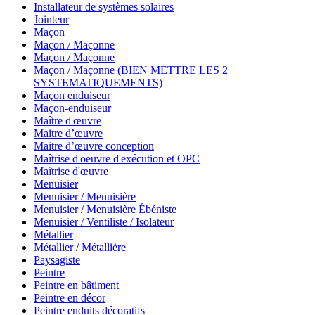
Installateur de systèmes solaires
Jointeur
Maçon
Maçon / Maçonne
Maçon / Maçonne
Maçon / Maçonne (BIEN METTRE LES 2
SYSTEMATIQUEMENTS)
Maçon enduiseur
Maçon-enduiseur
Maître d'œuvre
Maitre d’œuvre
Maitre d’œuvre conception
Maîtrise d'oeuvre d'exécution et OPC
Maîtrise d'œuvre
Menuisier
Menuisier / Menuisière
Menuisier / Menuisière Ébéniste
Menuisier / Ventiliste / Isolateur
Métallier
Métallier / Métallière
Paysagiste
Peintre
Peintre en bâtiment
Peintre en décor
Peintre enduits décoratifs