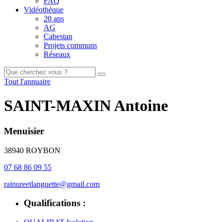
FAQ
Vidéothèque
20 ans
AG
Cabestan
Projets communs
Réseaux
Tout l'annuaire
SAINT-MAXIN Antoine
Menuisier
38940 ROYBON
07 68 86 09 55
rainureetlanguette@gmail.com
Qualifications :