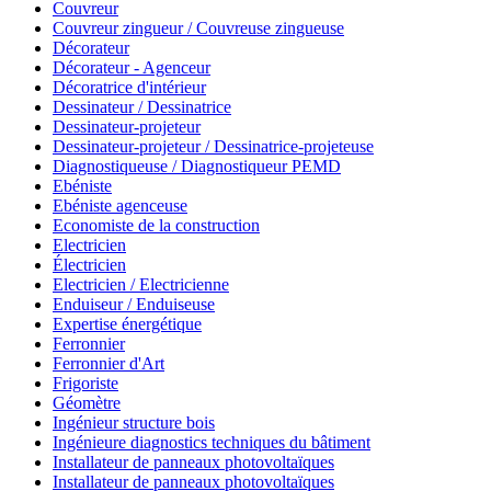
Couvreur
Couvreur zingueur / Couvreuse zingueuse
Décorateur
Décorateur - Agenceur
Décoratrice d'intérieur
Dessinateur / Dessinatrice
Dessinateur-projeteur
Dessinateur-projeteur / Dessinatrice-projeteuse
Diagnostiqueuse / Diagnostiqueur PEMD
Ebéniste
Ebéniste agenceuse
Economiste de la construction
Electricien
Électricien
Electricien / Electricienne
Enduiseur / Enduiseuse
Expertise énergétique
Ferronnier
Ferronnier d'Art
Frigoriste
Géomètre
Ingénieur structure bois
Ingénieure diagnostics techniques du bâtiment
Installateur de panneaux photovoltaïques
Installateur de panneaux photovoltaïques