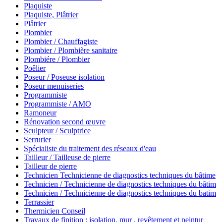
Plaquiste
Plaquiste, Plâtrier
Plâtrier
Plombier
Plombier / Chauffagiste
Plombier / Plombière sanitaire
Plombiére / Plombier
Poêlier
Poseur / Poseuse isolation
Poseur menuiseries
Programmiste
Programmiste / AMO
Ramoneur
Rénovation second œuvre
Sculpteur / Sculptrice
Serrurier
Spécialiste du traitement des réseaux d'eau
Tailleur / Tailleuse de pierre
Tailleur de pierre
Technicien Technicienne de diagnostics techniques du bâtime
Technicien / Technicienne de diagnostics techniques du bâtim
Technicien / Technicienne de diagnostics techniques du batim
Terrassier
Thermicien Conseil
Travaux de finition : isolation, mur , revêtement et peintur