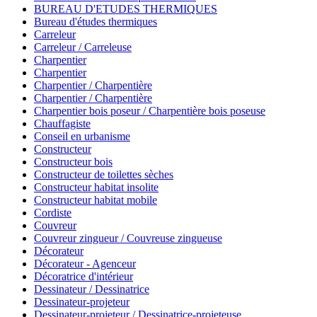
BUREAU D'ETUDES THERMIQUES
Bureau d'études thermiques
Carreleur
Carreleur / Carreleuse
Charpentier
Charpentier
Charpentier / Charpentière
Charpentier / Charpentière
Charpentier bois poseur / Charpentière bois poseuse
Chauffagiste
Conseil en urbanisme
Constructeur
Constructeur bois
Constructeur de toilettes sèches
Constructeur habitat insolite
Constructeur habitat mobile
Cordiste
Couvreur
Couvreur zingueur / Couvreuse zingueuse
Décorateur
Décorateur - Agenceur
Décoratrice d'intérieur
Dessinateur / Dessinatrice
Dessinateur-projeteur
Dessinateur-projeteur / Dessinatrice-projeteuse