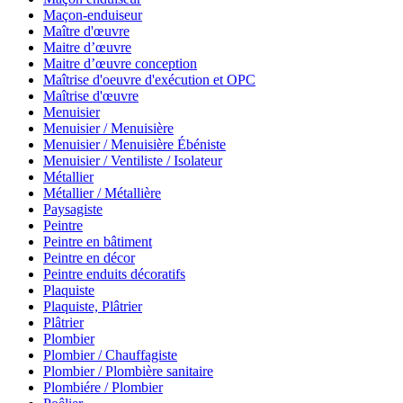
Maçon-enduiseur
Maître d'œuvre
Maitre d’œuvre
Maitre d’œuvre conception
Maîtrise d'oeuvre d'exécution et OPC
Maîtrise d'œuvre
Menuisier
Menuisier / Menuisière
Menuisier / Menuisière Ébéniste
Menuisier / Ventiliste / Isolateur
Métallier
Métallier / Métallière
Paysagiste
Peintre
Peintre en bâtiment
Peintre en décor
Peintre enduits décoratifs
Plaquiste
Plaquiste, Plâtrier
Plâtrier
Plombier
Plombier / Chauffagiste
Plombier / Plombière sanitaire
Plombiére / Plombier