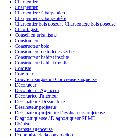
Charpentier
Charpentier
Charpentier / Charpentière
Charpentier / Charpentière
Charpentier bois poseur / Charpentière bois poseuse
Chauffagiste
Conseil en urbanisme
Constructeur
Constructeur bois
Constructeur de toilettes sèches
Constructeur habitat insolite
Constructeur habitat mobile
Cordiste
Couvreur
Couvreur zingueur / Couvreuse zingueuse
Décorateur
Décorateur - Agenceur
Décoratrice d'intérieur
Dessinateur / Dessinatrice
Dessinateur-projeteur
Dessinateur-projeteur / Dessinatrice-projeteuse
Diagnostiqueuse / Diagnostiqueur PEMD
Ebéniste
Ebéniste agenceuse
Economiste de la construction