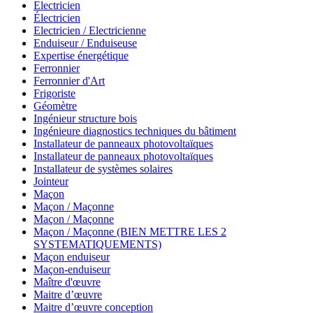
Electricien
Électricien
Electricien / Electricienne
Enduiseur / Enduiseuse
Expertise énergétique
Ferronnier
Ferronnier d'Art
Frigoriste
Géomètre
Ingénieur structure bois
Ingénieure diagnostics techniques du bâtiment
Installateur de panneaux photovoltaïques
Installateur de panneaux photovoltaïques
Installateur de systèmes solaires
Jointeur
Maçon
Maçon / Maçonne
Maçon / Maçonne
Maçon / Maçonne (BIEN METTRE LES 2
SYSTEMATIQUEMENTS)
Maçon enduiseur
Maçon-enduiseur
Maître d'œuvre
Maitre d’œuvre
Maitre d’œuvre conception