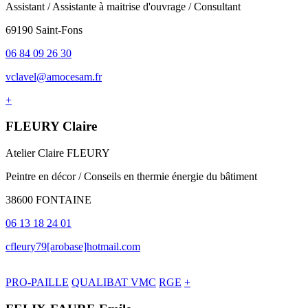
Assistant / Assistante à maitrise d'ouvrage / Consultant
69190 Saint-Fons
06 84 09 26 30
vclavel@amocesam.fr
+
FLEURY Claire
Atelier Claire FLEURY
Peintre en décor / Conseils en thermie énergie du bâtiment
38600 FONTAINE
06 13 18 24 01
cfleury79[arobase]hotmail.com
PRO-PAILLE
QUALIBAT VMC
RGE
+