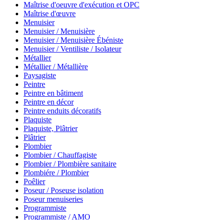
Maîtrise d'oeuvre d'exécution et OPC
Maîtrise d'œuvre
Menuisier
Menuisier / Menuisière
Menuisier / Menuisière Ébéniste
Menuisier / Ventiliste / Isolateur
Métallier
Métallier / Métallière
Paysagiste
Peintre
Peintre en bâtiment
Peintre en décor
Peintre enduits décoratifs
Plaquiste
Plaquiste, Plâtrier
Plâtrier
Plombier
Plombier / Chauffagiste
Plombier / Plombière sanitaire
Plombiére / Plombier
Poêlier
Poseur / Poseuse isolation
Poseur menuiseries
Programmiste
Programmiste / AMO