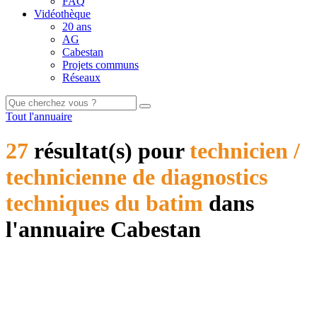
FAQ
Vidéothèque
20 ans
AG
Cabestan
Projets communs
Réseaux
Tout l'annuaire
27
résultat(s) pour
technicien /
technicienne de diagnostics
techniques du batim
dans
l'annuaire Cabestan